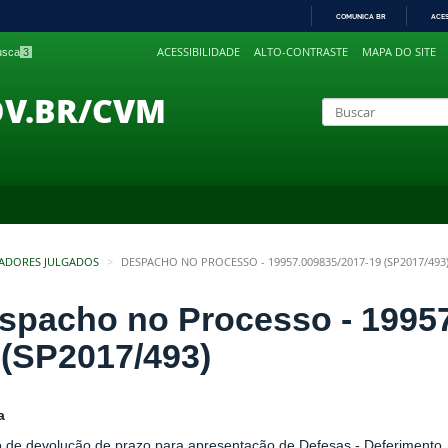
COMUNICA BR
ACE
IR
ACESSIBILIDADE
ALTO-CONTRASTE
MAPA DO SITE
busca
3
PARA
O
CONTEÚDO
OV.BR/CVM
ADORES JULGADOS
DESPACHO NO PROCESSO - 19957.009835/2017-19 (SP2017/493
spacho no Processo - 19957
 (SP2017/493)
a
 de devolução de prazo para apresentação de Defesas - Deferimento