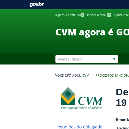
Ir para o conteúdo
1
Ir para o menu
2
Ir para a 
CVM agora é G
Acesso Rápido
VOCÊ ESTÁ AQUI:
CVM
PROCESSOS SANCION
De
19
Ement
Reuniões do Colegiado
Pedido