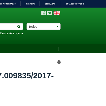
SSO À INFORMAÇÃO
PARTICIPE
LEGISLAÇÃO
ÓRGÃOS DO GOVERNO
Todos
Busca Avançada
)
.009835/2017-