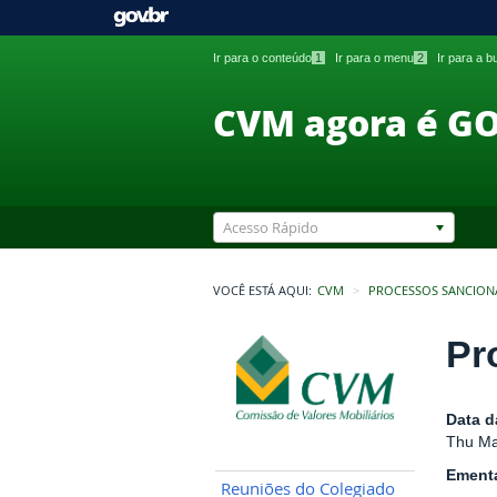
Ir para o conteúdo
1
Ir para o menu
2
Ir para a 
CVM agora é G
Acesso Rápido
VOCÊ ESTÁ AQUI:
CVM
PROCESSOS SANCION
Pr
Data d
Thu Ma
Ement
Reuniões do Colegiado