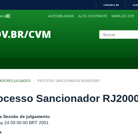
COMUNICA BR
ACE
IR
ACESSIBILIDADE
ALTO-CONTRASTE
MAPA DO SITE
busca
3
PARA
O
CONTEÚDO
OV.BR/CVM
ADORES JULGADOS
PROCESSO SANCIONADOR RJ2000/5907
ocesso Sancionador RJ2000
a Sessão de julgamento
y 24 00:00:00 BRT 2001
a