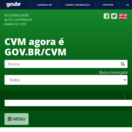
COMUNICA BR
ACESSO À INFORMAÇÃO
PARTICIPE
LEGI
IR
ACESSIBILIDADE
PARA
ALTO-CONTRASTE
O
MAPA DO SITE
CONTEÚDO
CVM agora é
GOV.BR/CVM
Busca Avançada
MENU