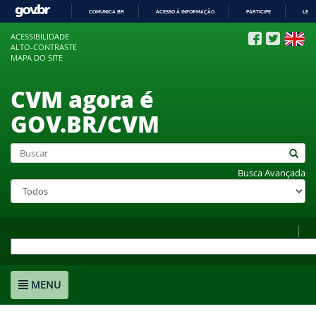
COMUNICA BR
ACESSO À INFORMAÇÃO
PARTICIPE
LEGI
IR
ACESSIBILIDADE
PARA
ALTO-CONTRASTE
O
MAPA DO SITE
CONTEÚDO
CVM agora é
GOV.BR/CVM
Busca Avançada
MENU