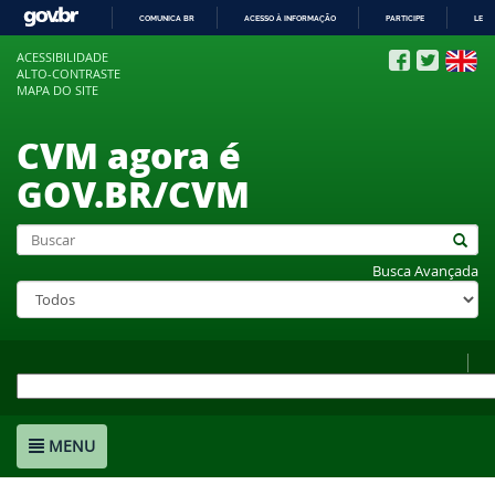
COMUNICA BR
ACESSO À INFORMAÇÃO
PARTICIPE
LEGI
IR
ACESSIBILIDADE
PARA
ALTO-CONTRASTE
O
MAPA DO SITE
CONTEÚDO
CVM agora é
GOV.BR/CVM
Busca Avançada
MENU