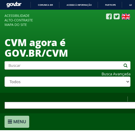
COMUNICA BR
ACESSO À INFORMAÇÃO
PARTICIPE
LEGI
IR
ACESSIBILIDADE
PARA
ALTO-CONTRASTE
O
MAPA DO SITE
CONTEÚDO
CVM agora é
GOV.BR/CVM
Busca Avançada
MENU