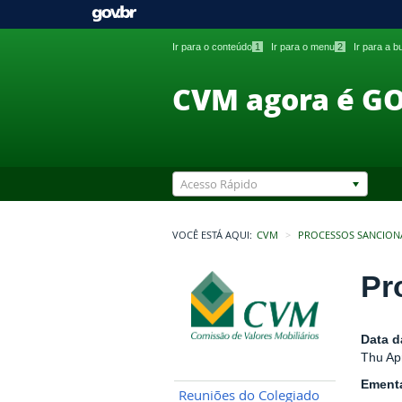
Ir para o conteúdo
1
Ir para o menu
2
Ir para a 
CVM agora é G
Acesso Rápido
VOCÊ ESTÁ AQUI:
CVM
PROCESSOS SANCION
Pr
Data d
Thu Ap
Ement
Reuniões do Colegiado