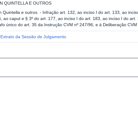
N QUINTELLA E OUTROS
n Quintella e outros. - Infração art. 132, ao inciso I do art. 133, ao incis
6, ao caput e § 3º do art. 177, ao inciso I do art. 183, ao inciso I do art
fo único do art. 35 da Instrução CVM nº 247/96; e à Deliberação CVM 
Extrato da Sessão de Julgamento