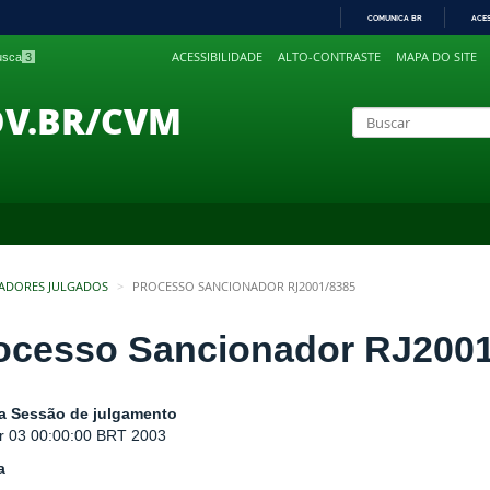
COMUNICA BR
ACE
IR
ACESSIBILIDADE
ALTO-CONTRASTE
MAPA DO SITE
busca
3
PARA
O
CONTEÚDO
OV.BR/CVM
ADORES JULGADOS
PROCESSO SANCIONADOR RJ2001/8385
ocesso Sancionador RJ2001
a Sessão de julgamento
r 03 00:00:00 BRT 2003
a