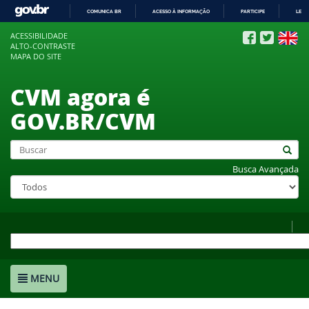
COMUNICA BR
ACESSO À INFORMAÇÃO
PARTICIPE
LEGI
IR
ACESSIBILIDADE
PARA
ALTO-CONTRASTE
O
MAPA DO SITE
CONTEÚDO
CVM agora é
GOV.BR/CVM
Busca Avançada
MENU