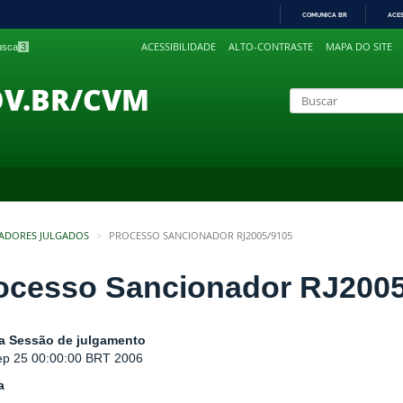
COMUNICA BR
ACE
IR
ACESSIBILIDADE
ALTO-CONTRASTE
MAPA DO SITE
busca
3
PARA
O
CONTEÚDO
OV.BR/CVM
ADORES JULGADOS
PROCESSO SANCIONADOR RJ2005/9105
ocesso Sancionador RJ2005
a Sessão de julgamento
p 25 00:00:00 BRT 2006
a