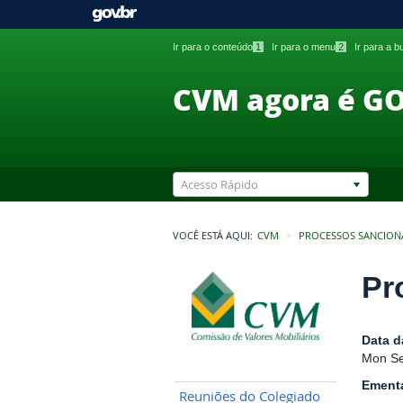
Ir para o conteúdo
1
Ir para o menu
2
Ir para a 
CVM agora é G
Acesso Rápido
VOCÊ ESTÁ AQUI:
CVM
PROCESSOS SANCION
Pr
Data d
Mon Se
Ement
Reuniões do Colegiado