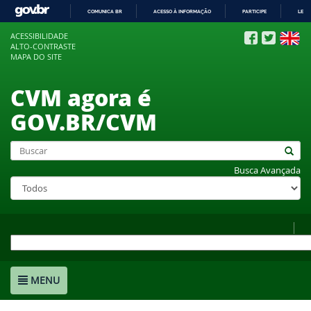
COMUNICA BR
ACESSO À INFORMAÇÃO
PARTICIPE
LEGI
IR
ACESSIBILIDADE
PARA
ALTO-CONTRASTE
O
MAPA DO SITE
CONTEÚDO
CVM agora é
GOV.BR/CVM
Busca Avançada
MENU