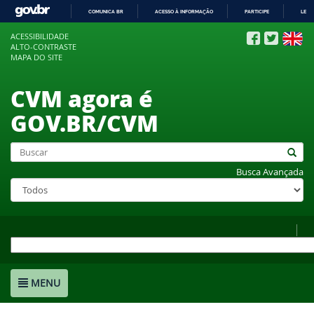
COMUNICA BR
ACESSO À INFORMAÇÃO
PARTICIPE
LEGI
IR
ACESSIBILIDADE
PARA
ALTO-CONTRASTE
O
MAPA DO SITE
CONTEÚDO
CVM agora é
GOV.BR/CVM
Busca Avançada
MENU