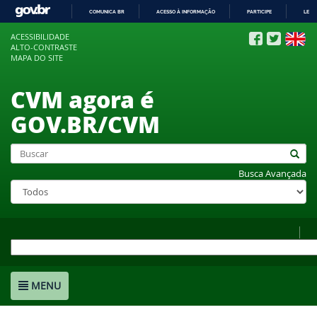
COMUNICA BR
ACESSO À INFORMAÇÃO
PARTICIPE
LEGI
IR
ACESSIBILIDADE
PARA
ALTO-CONTRASTE
O
MAPA DO SITE
CONTEÚDO
CVM agora é
GOV.BR/CVM
Busca Avançada
MENU