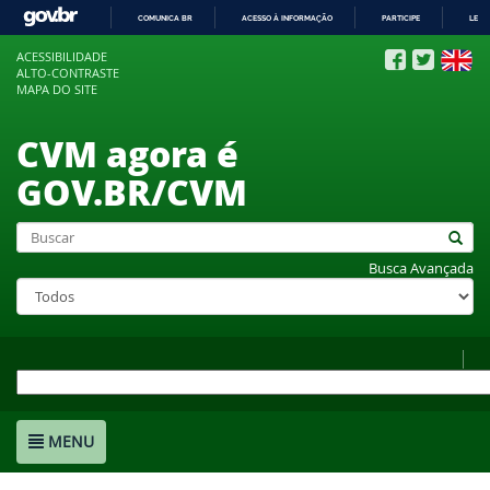
COMUNICA BR
ACESSO À INFORMAÇÃO
PARTICIPE
LEGI
IR
ACESSIBILIDADE
PARA
ALTO-CONTRASTE
O
MAPA DO SITE
CONTEÚDO
CVM agora é
GOV.BR/CVM
Busca Avançada
MENU