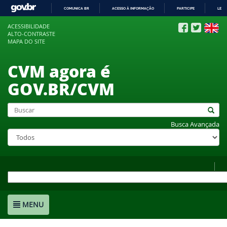
COMUNICA BR
ACESSO À INFORMAÇÃO
PARTICIPE
LEGI
IR
ACESSIBILIDADE
PARA
ALTO-CONTRASTE
O
MAPA DO SITE
CONTEÚDO
CVM agora é
GOV.BR/CVM
Busca Avançada
MENU