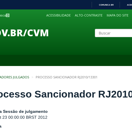
COMUNICA BR
ACE
IR
ACESSIBILIDADE
ALTO-CONTRASTE
MAPA DO SITE
busca
3
PARA
O
CONTEÚDO
OV.BR/CVM
ADORES JULGADOS
PROCESSO SANCIONADOR RJ2010/13301
ocesso Sancionador RJ2010
a Sessão de julgamento
t 23 00:00:00 BRST 2012
a