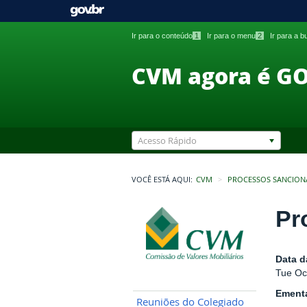
Ir para o conteúdo
1
Ir para o menu
2
Ir para a 
CVM agora é G
Acesso Rápido
VOCÊ ESTÁ AQUI:
CVM
PROCESSOS SANCION
Pr
Data d
Tue Oc
Ement
Reuniões do Colegiado