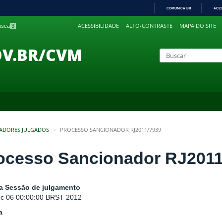
COMUNICA BR
ACE
IR
ACESSIBILIDADE
ALTO-CONTRASTE
MAPA DO SITE
busca
3
PARA
O
CONTEÚDO
OV.BR/CVM
ADORES JULGADOS
PROCESSO SANCIONADOR RJ2011/7939
ocesso Sancionador RJ2011
a Sessão de julgamento
c 06 00:00:00 BRST 2012
a