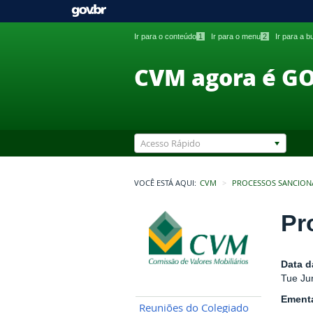
Ir para o conteúdo
1
Ir para o menu
2
Ir para a 
CVM agora é G
Acesso Rápido
VOCÊ ESTÁ AQUI:
CVM
PROCESSOS SANCION
Pr
Data d
Tue Ju
Ement
Reuniões do Colegiado