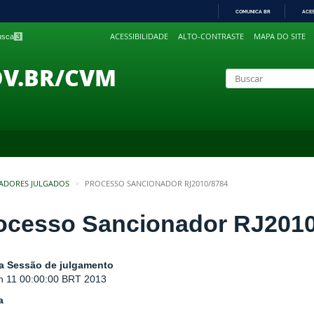
COMUNICA BR
ACE
IR
ACESSIBILIDADE
ALTO-CONTRASTE
MAPA DO SITE
busca
3
PARA
O
CONTEÚDO
OV.BR/CVM
ADORES JULGADOS
PROCESSO SANCIONADOR RJ2010/8784
ocesso Sancionador RJ2010
a Sessão de julgamento
n 11 00:00:00 BRT 2013
a