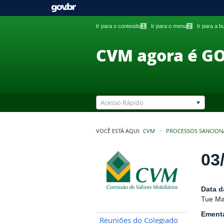
Ir para o conteúdo
1
Ir para o menu
2
Ir para a 
CVM agora é G
Acesso Rápido
VOCÊ ESTÁ AQUI:
CVM
PROCESSOS SANCION
03
Data d
Tue Ma
Ement
Reuniões do Colegiado