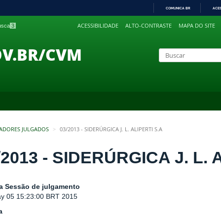
COMUNICA BR
ACE
IR
ACESSIBILIDADE
ALTO-CONTRASTE
MAPA DO SITE
busca
3
PARA
O
CONTEÚDO
OV.BR/CVM
ADORES JULGADOS
03/2013 - SIDERÚRGICA J. L. ALIPERTI S.A
/2013 - SIDERÚRGICA J. L. 
a Sessão de julgamento
y 05 15:23:00 BRT 2015
a