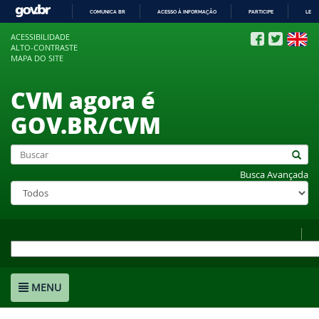
COMUNICA BR
ACESSO À INFORMAÇÃO
PARTICIPE
LEGI
IR
ACESSIBILIDADE
PARA
ALTO-CONTRASTE
O
MAPA DO SITE
CONTEÚDO
CVM agora é
GOV.BR/CVM
Busca Avançada
MENU