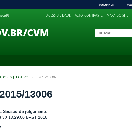
COMUNICA BR
ACE
IR
ACESSIBILIDADE
ALTO-CONTRASTE
MAPA DO SITE
busca
3
PARA
O
CONTEÚDO
OV.BR/CVM
ADORES JULGADOS
RJ2015/13006
2015/13006
a Sessão de julgamento
t 30 13:29:00 BRST 2018
a