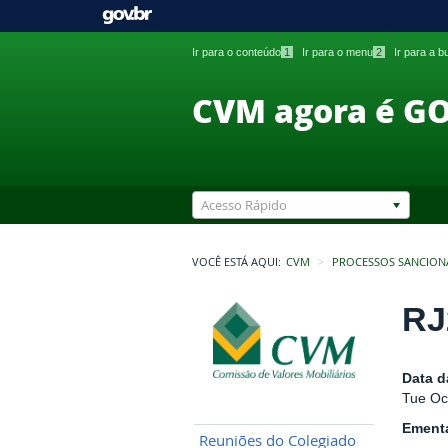
Ir para o conteúdo
1
Ir para o menu
2
Ir para a 
CVM agora é G
Acesso Rápido
VOCÊ ESTÁ AQUI:
CVM
PROCESSOS SANCION
RJ
Data d
Tue Oc
Ement
Reuniões do Colegiado