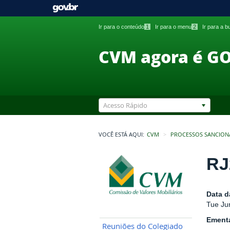
Ir para o conteúdo
1
Ir para o menu
2
Ir para a 
CVM agora é G
Acesso Rápido
VOCÊ ESTÁ AQUI:
CVM
PROCESSOS SANCION
RJ
Data d
Tue Ju
Ement
Reuniões do Colegiado