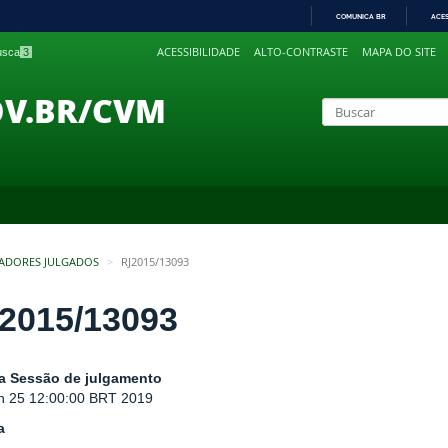
COMUNICA BR
ACE
IR
ACESSIBILIDADE
ALTO-CONTRASTE
MAPA DO SITE
busca
3
PARA
O
CONTEÚDO
OV.BR/CVM
ADORES JULGADOS
RJ2015/13093
2015/13093
a Sessão de julgamento
n 25 12:00:00 BRT 2019
a