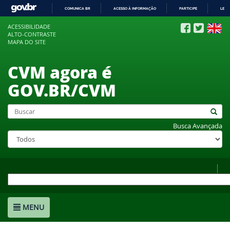
COMUNICA BR
ACESSO À INFORMAÇÃO
PARTICIPE
LEGI
IR
ACESSIBILIDADE
PARA
ALTO-CONTRASTE
O
MAPA DO SITE
CONTEÚDO
CVM agora é
GOV.BR/CVM
Busca Avançada
MENU