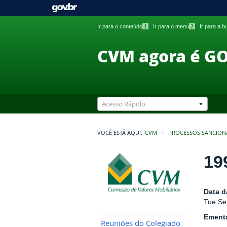
Ir para o conteúdo
1
Ir para o menu
2
Ir para a 
CVM agora é G
Acesso Rápido
VOCÊ ESTÁ AQUI:
CVM
PROCESSOS SANCION
19
Data d
Tue Se
Ement
Reuniões do Colegiado