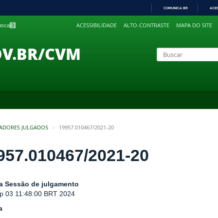
COMUNICA BR
ACE
IR
ACESSIBILIDADE
ALTO-CONTRASTE
MAPA DO SITE
busca
3
PARA
O
CONTEÚDO
OV.BR/CVM
ADORES JULGADOS
19957.010467/2021-20
957.010467/2021-20
a Sessão de julgamento
p 03 11:48:00 BRT 2024
a