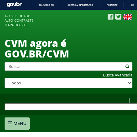
COMUNICA BR
ACESSO À INFORMAÇÃO
PARTICIPE
LEGI
IR
ACESSIBILIDADE
PARA
ALTO-CONTRASTE
O
MAPA DO SITE
CONTEÚDO
CVM agora é
GOV.BR/CVM
Busca Avançada
MENU