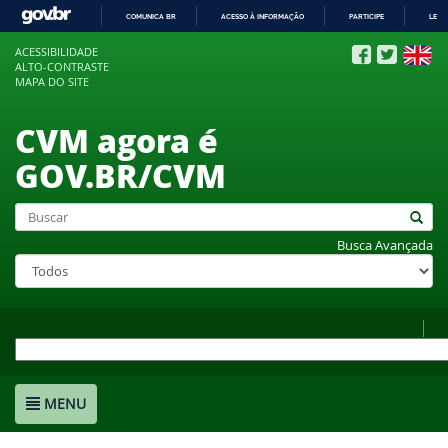
COMUNICA BR
ACESSO À INFORMAÇÃO
PARTICIPE
LEGI
IR
ACESSIBILIDADE
PARA
ALTO-CONTRASTE
O
MAPA DO SITE
CONTEÚDO
CVM agora é
GOV.BR/CVM
Busca Avançada
MENU