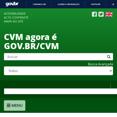
COMUNICA BR
ACESSO À INFORMAÇÃO
PARTICIPE
LEGI
IR
ACESSIBILIDADE
PARA
ALTO-CONTRASTE
O
MAPA DO SITE
CONTEÚDO
CVM agora é
GOV.BR/CVM
Busca Avançada
MENU