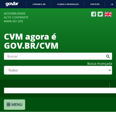
COMUNICA BR
ACESSO À INFORMAÇÃO
PARTICIPE
LEGI
IR
ACESSIBILIDADE
PARA
ALTO-CONTRASTE
O
MAPA DO SITE
CONTEÚDO
CVM agora é
GOV.BR/CVM
Busca Avançada
MENU