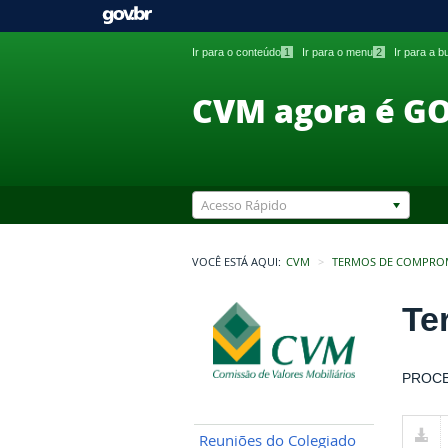
Ir para o conteúdo
1
Ir para o menu
2
Ir para a 
CVM agora é G
Acesso Rápido
VOCÊ ESTÁ AQUI:
CVM
TERMOS DE COMPRO
Te
PROCE
Reuniões do Colegiado