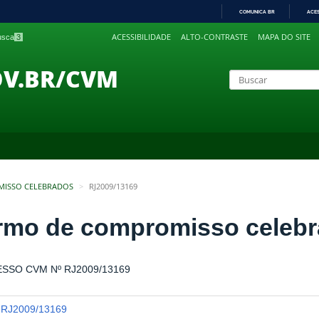
COMUNICA BR
ACE
IR
ACESSIBILIDADE
ALTO-CONTRASTE
MAPA DO SITE
busca
3
PARA
O
CONTEÚDO
OV.BR/CVM
MISSO CELEBRADOS
RJ2009/13169
rmo de compromisso celeb
SSO CVM Nº RJ2009/13169
RJ2009/13169