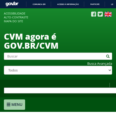
COMUNICA BR
ACESSO À INFORMAÇÃO
PARTICIPE
LEGI
IR
ACESSIBILIDADE
PARA
ALTO-CONTRASTE
O
MAPA DO SITE
CONTEÚDO
CVM agora é
GOV.BR/CVM
Busca Avançada
MENU