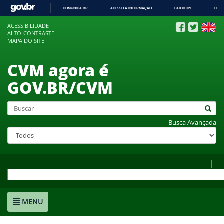
COMUNICA BR
ACESSO À INFORMAÇÃO
PARTICIPE
LEGI
IR
ACESSIBILIDADE
PARA
ALTO-CONTRASTE
O
MAPA DO SITE
CONTEÚDO
CVM agora é
GOV.BR/CVM
Busca Avançada
MENU