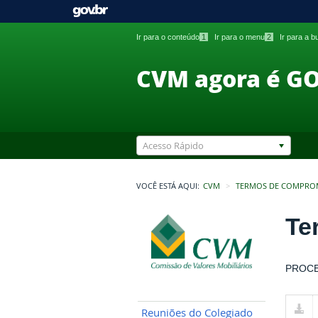
Ir para o conteúdo
1
Ir para o menu
2
Ir para a 
CVM agora é G
Acesso Rápido
VOCÊ ESTÁ AQUI:
CVM
TERMOS DE COMPRO
Te
PROCE
Reuniões do Colegiado