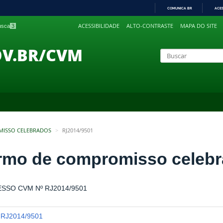
COMUNICA BR
ACE
IR
ACESSIBILIDADE
ALTO-CONTRASTE
MAPA DO SITE
busca
3
PARA
O
CONTEÚDO
OV.BR/CVM
MISSO CELEBRADOS
RJ2014/9501
rmo de compromisso celeb
SSO CVM Nº RJ2014/9501
RJ2014/9501