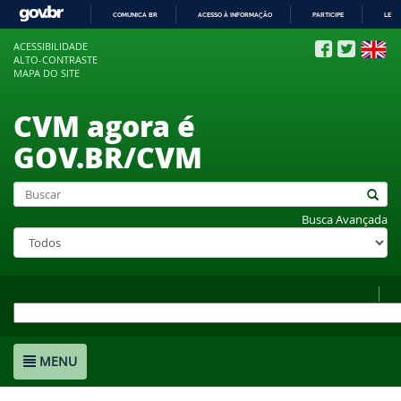
COMUNICA BR
ACESSO À INFORMAÇÃO
PARTICIPE
LEGI
IR
ACESSIBILIDADE
PARA
ALTO-CONTRASTE
O
MAPA DO SITE
CONTEÚDO
CVM agora é
GOV.BR/CVM
Busca Avançada
MENU