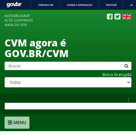
COMUNICA BR
ACESSO À INFORMAÇÃO
PARTICIPE
LEGI
IR
ACESSIBILIDADE
PARA
ALTO-CONTRASTE
O
MAPA DO SITE
CONTEÚDO
CVM agora é
GOV.BR/CVM
Busca Avançada
MENU