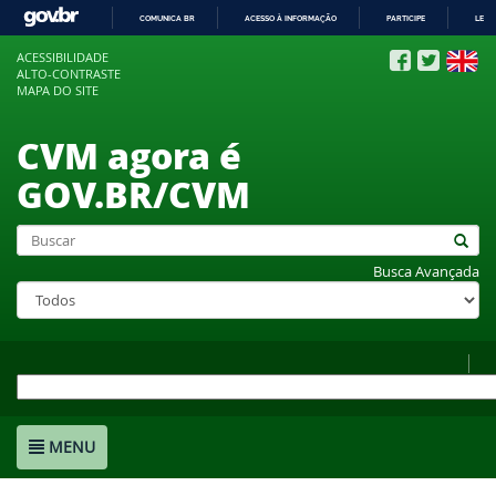
COMUNICA BR
ACESSO À INFORMAÇÃO
PARTICIPE
LEGI
IR
ACESSIBILIDADE
PARA
ALTO-CONTRASTE
O
MAPA DO SITE
CONTEÚDO
CVM agora é
GOV.BR/CVM
Busca Avançada
MENU