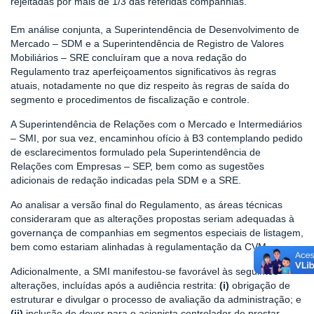
rejeitadas por mais de 1/3 das referidas companhias.
Em análise conjunta, a Superintendência de Desenvolvimento de
Mercado – SDM e a Superintendência de Registro de Valores
Mobiliários – SRE concluíram que a nova redação do
Regulamento traz aperfeiçoamentos significativos às regras
atuais, notadamente no que diz respeito às regras de saída do
segmento e procedimentos de fiscalização e controle.
A Superintendência de Relações com o Mercado e Intermediários
– SMI, por sua vez, encaminhou ofício à B3 contemplando pedido
de esclarecimentos formulado pela Superintendência de
Relações com Empresas – SEP, bem como as sugestões
adicionais de redação indicadas pela SDM e a SRE.
Ao analisar a versão final do Regulamento, as áreas técnicas
consideraram que as alterações propostas seriam adequadas à
governança de companhias em segmentos especiais de listagem,
bem como estariam alinhadas à regulamentação da CVM.
Adicionalmente, a SMI manifestou-se favorável às seguintes
alterações, incluídas após a audiência restrita:
(i)
obrigação de
estruturar e divulgar o processo de avaliação da administração; e
(ii)
inclusão de dever para o acionista controlador de prestar