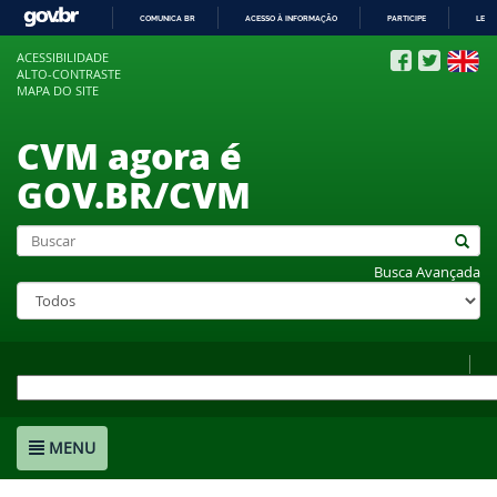
COMUNICA BR
ACESSO À INFORMAÇÃO
PARTICIPE
LEGI
IR
ACESSIBILIDADE
PARA
ALTO-CONTRASTE
O
MAPA DO SITE
CONTEÚDO
CVM agora é
GOV.BR/CVM
Busca Avançada
MENU