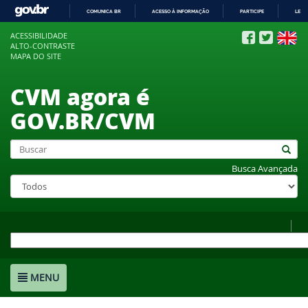
COMUNICA BR
ACESSO À INFORMAÇÃO
PARTICIPE
LEGI
IR
ACESSIBILIDADE
PARA
ALTO-CONTRASTE
O
MAPA DO SITE
CONTEÚDO
CVM agora é
GOV.BR/CVM
Busca Avançada
MENU