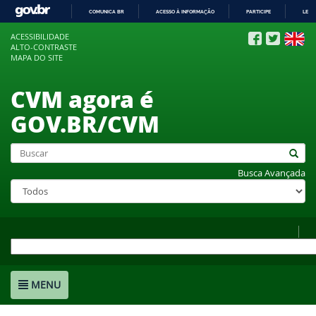
COMUNICA BR
ACESSO À INFORMAÇÃO
PARTICIPE
LEGI
IR
ACESSIBILIDADE
PARA
ALTO-CONTRASTE
O
MAPA DO SITE
CONTEÚDO
CVM agora é
GOV.BR/CVM
Busca Avançada
MENU