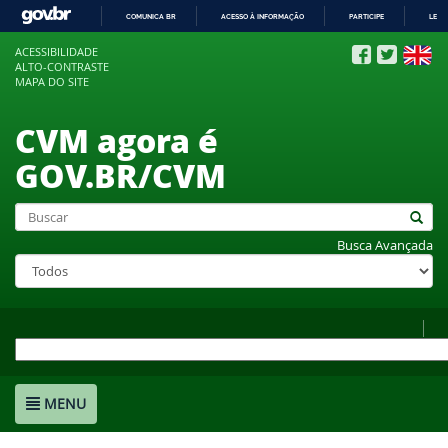
COMUNICA BR
ACESSO À INFORMAÇÃO
PARTICIPE
LEGI
IR
ACESSIBILIDADE
PARA
ALTO-CONTRASTE
O
MAPA DO SITE
CONTEÚDO
CVM agora é
GOV.BR/CVM
Busca Avançada
MENU