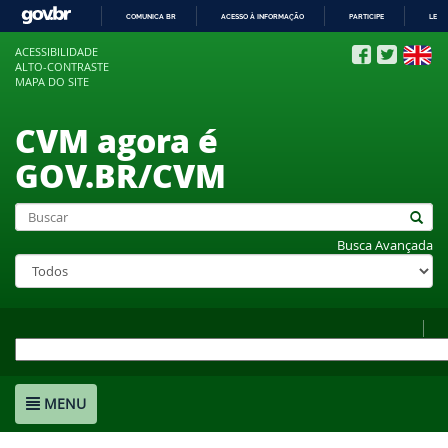
COMUNICA BR
ACESSO À INFORMAÇÃO
PARTICIPE
LEGI
IR
ACESSIBILIDADE
PARA
ALTO-CONTRASTE
O
MAPA DO SITE
CONTEÚDO
CVM agora é
GOV.BR/CVM
Busca Avançada
MENU