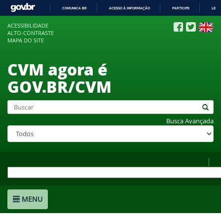
COMUNICA BR
ACESSO À INFORMAÇÃO
PARTICIPE
LEGI
IR
ACESSIBILIDADE
PARA
ALTO-CONTRASTE
O
MAPA DO SITE
CONTEÚDO
CVM agora é
GOV.BR/CVM
Busca Avançada
MENU