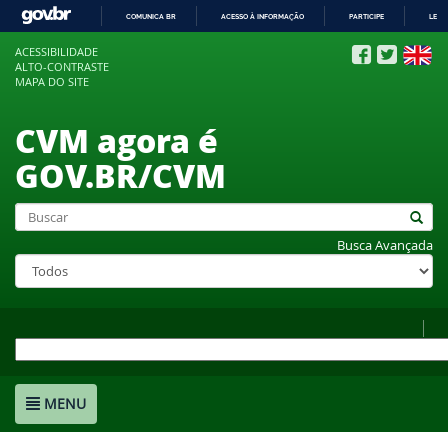
COMUNICA BR
ACESSO À INFORMAÇÃO
PARTICIPE
LEGI
IR
ACESSIBILIDADE
PARA
ALTO-CONTRASTE
O
MAPA DO SITE
CONTEÚDO
CVM agora é
GOV.BR/CVM
Busca Avançada
MENU