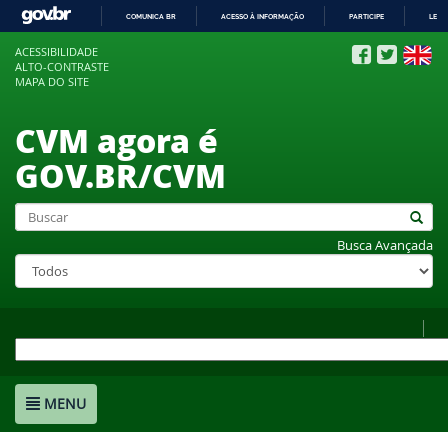
COMUNICA BR
ACESSO À INFORMAÇÃO
PARTICIPE
LEGI
IR
ACESSIBILIDADE
PARA
ALTO-CONTRASTE
O
MAPA DO SITE
CONTEÚDO
CVM agora é
GOV.BR/CVM
Busca Avançada
MENU