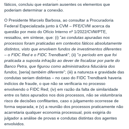
fáticos, concluiu que estariam ausentes os elementos que
poderiam determinar a conexão.
O Presidente Marcelo Barbosa, ao consultar a Procuradoria
Federal Especializada junto à CVM – PFE/CVM acerca da
questão por meio do Ofício Interno nº 1/2022/CVM/PTE,
ressaltou, em síntese, que: (i) "
as condutas apuradas nos
processos foram praticadas em contextos fáticos absolutamente
distintos, visto que envolvem fundos de investimentos diferentes
– o FIDC Red e o FIDC Trendbank
"; (ii) "
o período em que foi
praticada a suposta infração ao dever de fiscalizar por parte do
Banco Petra, que figurou como administradora fiduciária dos
fundos,
[seria]
também diferente
"; (iii) a natureza e gravidade das
condutas seriam distintas – no caso do FIDC Trendbank haveria
indícios de fraude, o que não se verificaria no processo
envolvendo o FIDC Red; (iv) em razão da falta de similaridade
entre os fatos apurados nos dois processos, não se vislumbraria
risco de decisões conflitantes, caso o julgamento ocorresse de
forma separada; e (v) a reunião dos processos praticamente não
acarretaria qualquer economia processual, pois exigiria do
julgador a análise de provas e condutas distintas dos agentes
envolvidos.