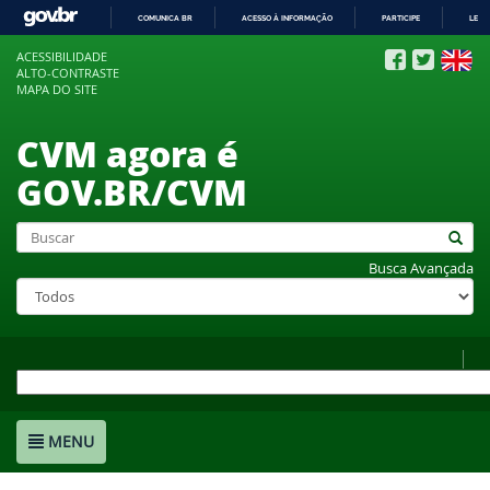
COMUNICA BR
ACESSO À INFORMAÇÃO
PARTICIPE
LEGI
IR
ACESSIBILIDADE
PARA
ALTO-CONTRASTE
O
MAPA DO SITE
CONTEÚDO
CVM agora é
GOV.BR/CVM
Busca Avançada
MENU