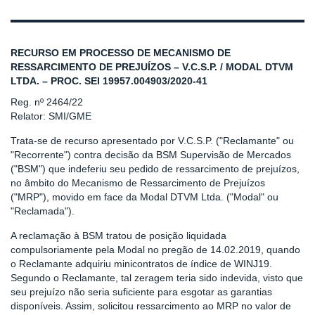
RECURSO EM PROCESSO DE MECANISMO DE
RESSARCIMENTO DE PREJUÍZOS – V.C.S.P. / MODAL DTVM
LTDA. – PROC. SEI 19957.004903/2020-41
Reg. nº 2464/22
Relator: SMI/GME
Trata-se de recurso apresentado por V.C.S.P. ("Reclamante" ou
"Recorrente") contra decisão da BSM Supervisão de Mercados
("BSM") que indeferiu seu pedido de ressarcimento de prejuízos,
no âmbito do Mecanismo de Ressarcimento de Prejuízos
("MRP"), movido em face da Modal DTVM Ltda. ("Modal" ou
"Reclamada").
A reclamação à BSM tratou de posição liquidada
compulsoriamente pela Modal no pregão de 14.02.2019, quando
o Reclamante adquiriu minicontratos de índice de WINJ19.
Segundo o Reclamante, tal zeragem teria sido indevida, visto que
seu prejuízo não seria suficiente para esgotar as garantias
disponíveis. Assim, solicitou ressarcimento ao MRP no valor de