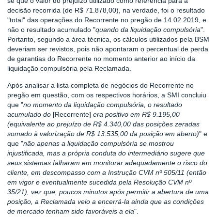
se que o valor do prejuízo utilizado como referência para a
decisão recorrida (de R$ 71.878,00), na verdade, foi o resultado
"total" das operações do Recorrente no pregão de 14.02.2019, e
não o resultado acumulado "
quando da liquidação compulsória
".
Portanto, segundo a área técnica, os cálculos utilizados pela BSM
deveriam ser revistos, pois não apontaram o percentual de perda
de garantias do Recorrente no momento anterior ao início da
liquidação compulsória pela Reclamada.
Após analisar a lista completa de negócios do Recorrente no
pregão em questão, com os respectivos horários, a SMI concluiu
que "
no momento da liquidação compulsória, o resultado
acumulado do
[Recorrente]
era positivo em R$ 9.195,00
(equivalente ao prejuízo de R$ 4.340,00 das posições zeradas
somado à valorização de R$ 13.535,00 da posição em aberto)
" e
que "
não apenas a liquidação compulsória se mostrou
injustificada, mas a própria conduta do intermediário sugere que
seus sistemas falharam em monitorar adequadamente o risco do
cliente, em descompasso com a Instrução CVM nº 505/11 (então
em vigor e eventualmente sucedida pela Resolução CVM nº
35/21), vez que, poucos minutos após permitir a abertura de uma
posição, a Reclamada veio a encerrá-la ainda que as condições
de mercado tenham sido favoráveis a ela
".