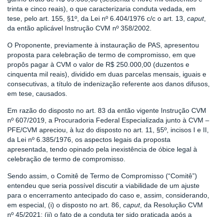
trinta e cinco reais), o que caracterizaria conduta vedada, em
tese, pelo art. 155, §1º, da Lei nº 6.404/1976 c/c o art. 13,
caput
,
da então aplicável Instrução CVM nº 358/2002.
O Proponente, previamente à instauração de PAS, apresentou
proposta para celebração de termo de compromisso, em que
propôs pagar à CVM o valor de R$ 250.000,00 (duzentos e
cinquenta mil reais), dividido em duas parcelas mensais, iguais e
consecutivas, a título de indenização referente aos danos difusos,
em tese, causados.
Em razão do disposto no art. 83 da então vigente Instrução CVM
nº 607/2019, a Procuradoria Federal Especializada junto à CVM –
PFE/CVM apreciou, à luz do disposto no art. 11, §5º, incisos I e II,
da Lei nº 6.385/1976, os aspectos legais da proposta
apresentada, tendo opinado pela inexistência de óbice legal à
celebração de termo de compromisso.
Sendo assim, o Comitê de Termo de Compromisso (“Comitê”)
entendeu que seria possível discutir a viabilidade de um ajuste
para o encerramento antecipado do caso e, assim, considerando,
em especial, (i) o disposto no art. 86,
caput
, da Resolução CVM
nº 45/2021; (ii) o fato de a conduta ter sido praticada após a