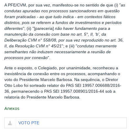
A PFE/CVM, por sua vez, manifestou-se no sentido de que (i) "
as
condutas apuradas nos processos sancionadores em questão
foram praticadas - ao que tudo indica - em contextos fáticos
distintos, pois se referem a fundos de investimentos e períodos
diferentes
"; (ii) "[pareceria]
não haver fundamento para a
manutenção da conexão com base no art. 5°, II, 'b', da
Deliberação CVM n° 558/08, por sua vez reproduzido no art. 36,
II, da Resolução CVM n° 45/21
"; e (iii) "
condutas meramente
semelhantes não induzem necessariamente a reunião de
processos por conexão
".
Ante o exposto, o Colegiado, por unanimidade, reconheceu a
inexistência de conexão entre os processos, acompanhando o
voto do Presidente Marcelo Barbosa. Na sequência, o Diretor
Otto Lobo foi sorteado relator do PAS SEI 19957.006688/2016-
36, permanecendo o PAS SEI 19957.008901/2016-44 sob a
relatoria do Presidente Marcelo Barbosa.
Anexos
VOTO PTE