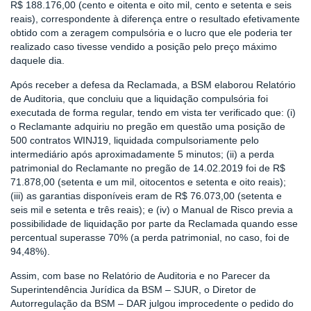
R$ 188.176,00 (cento e oitenta e oito mil, cento e setenta e seis
reais), correspondente à diferença entre o resultado efetivamente
obtido com a zeragem compulsória e o lucro que ele poderia ter
realizado caso tivesse vendido a posição pelo preço máximo
daquele dia.
Após receber a defesa da Reclamada, a BSM elaborou Relatório
de Auditoria, que concluiu que a liquidação compulsória foi
executada de forma regular, tendo em vista ter verificado que: (i)
o Reclamante adquiriu no pregão em questão uma posição de
500 contratos WINJ19, liquidada compulsoriamente pelo
intermediário após aproximadamente 5 minutos; (ii) a perda
patrimonial do Reclamante no pregão de 14.02.2019 foi de R$
71.878,00 (setenta e um mil, oitocentos e setenta e oito reais);
(iii) as garantias disponíveis eram de R$ 76.073,00 (setenta e
seis mil e setenta e três reais); e (iv) o Manual de Risco previa a
possibilidade de liquidação por parte da Reclamada quando esse
percentual superasse 70% (a perda patrimonial, no caso, foi de
94,48%).
Assim, com base no Relatório de Auditoria e no Parecer da
Superintendência Jurídica da BSM – SJUR, o Diretor de
Autorregulação da BSM – DAR julgou improcedente o pedido do