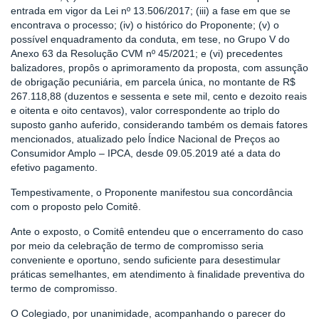
entrada em vigor da Lei nº 13.506/2017; (iii) a fase em que se
encontrava o processo; (iv) o histórico do Proponente; (v) o
possível enquadramento da conduta, em tese, no Grupo V do
Anexo 63 da Resolução CVM nº 45/2021; e (vi) precedentes
balizadores, propôs o aprimoramento da proposta, com assunção
de obrigação pecuniária, em parcela única, no montante de R$
267.118,88 (duzentos e sessenta e sete mil, cento e dezoito reais
e oitenta e oito centavos), valor correspondente ao triplo do
suposto ganho auferido, considerando também os demais fatores
mencionados, atualizado pelo Índice Nacional de Preços ao
Consumidor Amplo – IPCA, desde 09.05.2019 até a data do
efetivo pagamento.
Tempestivamente, o Proponente manifestou sua concordância
com o proposto pelo Comitê.
Ante o exposto, o Comitê entendeu que o encerramento do caso
por meio da celebração de termo de compromisso seria
conveniente e oportuno, sendo suficiente para desestimular
práticas semelhantes, em atendimento à finalidade preventiva do
termo de compromisso.
O Colegiado, por unanimidade, acompanhando o parecer do