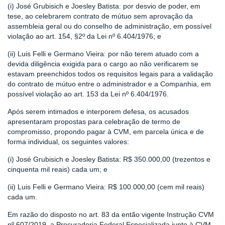
(i) José Grubisich e Joesley Batista: por desvio de poder, em
tese, ao celebrarem contrato de mútuo sem aprovação da
assembleia geral ou do conselho de administração, em possível
violação ao art. 154, §2º da Lei nº 6.404/1976; e
(ii) Luis Felli e Germano Vieira: por não terem atuado com a
devida diligência exigida para o cargo ao não verificarem se
estavam preenchidos todos os requisitos legais para a validação
do contrato de mútuo entre o administrador e a Companhia, em
possível violação ao art. 153 da Lei nº 6.404/1976.
Após serem intimados e interporem defesa, os acusados
apresentaram propostas para celebração de termo de
compromisso, propondo pagar à CVM, em parcela única e de
forma individual, os seguintes valores:
(i) José Grubisich e Joesley Batista: R$ 350.000,00 (trezentos e
cinquenta mil reais) cada um; e
(ii) Luis Felli e Germano Vieira: R$ 100.000,00 (cem mil reais)
cada um.
Em razão do disposto no art. 83 da então vigente Instrução CVM
nº 607/2019, a Procuradoria Federal Especializada junto à CVM –