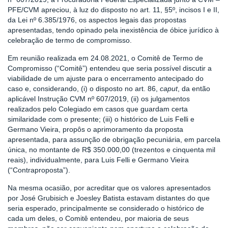
PFE/CVM apreciou, à luz do disposto no art. 11, §5º, incisos I e II,
da Lei nº 6.385/1976, os aspectos legais das propostas
apresentadas, tendo opinado pela inexistência de óbice jurídico à
celebração de termo de compromisso.
Em reunião realizada em 24.08.2021, o Comitê de Termo de
Compromisso (“Comitê”) entendeu que seria possível discutir a
viabilidade de um ajuste para o encerramento antecipado do
caso e, considerando, (i) o disposto no art. 86,
caput
, da então
aplicável Instrução CVM nº 607/2019, (ii) os julgamentos
realizados pelo Colegiado em casos que guardam certa
similaridade com o presente; (iii) o histórico de Luis Felli e
Germano Vieira, propôs o aprimoramento da proposta
apresentada, para assunção de obrigação pecuniária, em parcela
única, no montante de R$ 350.000,00 (trezentos e cinquenta mil
reais), individualmente, para Luis Felli e Germano Vieira
(“Contraproposta”).
Na mesma ocasião, por acreditar que os valores apresentados
por José Grubisich e Joesley Batista estavam distantes do que
seria esperado, principalmente se considerado o histórico de
cada um deles, o Comitê entendeu, por maioria de seus